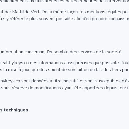
alablement aux utilisateurs les dates et heures de l’interventio
ent par Mathilde Vert. De la même façon, les mentions légales pe
 à s’y référer le plus souvent possible afin d’en prendre connaissa
e information concernant l’ensemble des services de la société.
 healthykeys.co des informations aussi précises que possible. Tout
a mise à jour, qu’elles soient de son fait ou du fait des tiers part
thykeys.co sont données à titre indicatif, et sont susceptibles d’é
és sous réserve de modifications ayant été apportées depuis leur m
es techniques